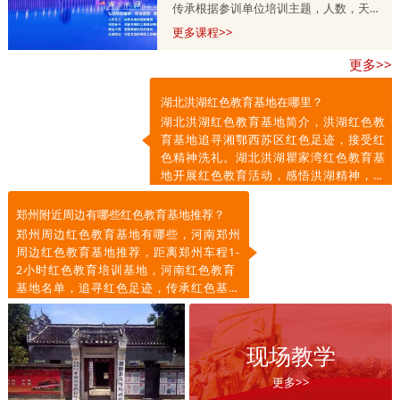
传承根据参训单位培训主题，人数，天
数，预算等量身定制的，培训课程方案分
更多课程>>
为一天，两天到五天不等，具体按参训单
更多>>
位需求调整。详情咨询师老师
13303715399.
湖北洪湖红色教育基地在哪里？
湖北洪湖红色教育基地简介，洪湖红色教
育基地追寻湘鄂西苏区红色足迹，接受红
色精神洗礼。湖北洪湖瞿家湾红色教育基
地开展红色教育活动，感悟洪湖精神，传
承红色基因，凝聚奋进力量。
郑州附近周边有哪些红色教育基地推荐？
郑州周边红色教育基地有哪些，河南郑州
周边红色教育基地推荐，距离郑州车程1-
2小时红色教育培训基地，河南红色教育
基地名单，追寻红色足迹，传承红色基
因，弘扬红色精神。
现场教学
更多>>