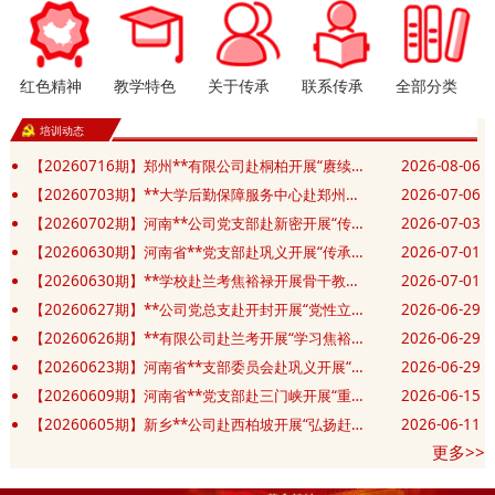
红色精神
教学特色
关于传承
联系传承
全部分类
培训动态
【20260716期】郑州**有限公司赴桐柏开展“赓续红色血脉 汲取奋进力量”党性修养专题培训班
2026-08-06
【20260703期】**大学后勤保障服务中心赴郑州开展“赓续精神践初心 实干笃行勇担当”主题党日活动
2026-07-06
【20260702期】河南**公司党支部赴新密开展“传承豫西抗战精神 筑牢党建应急先锋”主题党日活动
2026-07-03
【20260630期】河南省**党支部赴巩义开展“传承抗战精神 砥砺奋进新征程”庆七一主题党日活动
2026-07-01
【20260630期】**学校赴兰考焦裕禄开展骨干教师和班主任业务能力提升培训班
2026-07-01
【20260627期】**公司党总支赴开封开展“党性立身践政绩 清正廉洁葆底色”主题党日活动
2026-06-29
【20260626期】**有限公司赴兰考开展“学习焦裕禄精神 锤炼坚强党性”主题教育活动
2026-06-29
【20260623期】河南省**支部委员会赴巩义开展“党建共建凝合力 清风廉洁筑防线”主题党日活动
2026-06-29
【20260609期】河南省**党支部赴三门峡开展“重走长征红色足迹 赓续初心薪火相传”主题党日活动
2026-06-15
【20260605期】新乡**公司赴西柏坡开展“弘扬赶考精神 砥砺实干作风”红色教育培训班
2026-06-11
更多>>