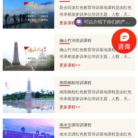
新乡回龙红色教育培训基地课程是由红色
传承根据参训单位培训主题，人数，天
数，预算等量身定制的，培训课程方案分
可以介绍下你们的产品么？
更多课程>>
为一天，两天到五天不等，具体按参训单
位需求调整。详情咨询师老师
确山竹沟培训课程
13303715399.
确山竹沟红色教育培训基地课程是由红色
传承根据参训单位培训主题，人数，天
数，预算等量身定制的，培训课程方案分
更多课程>>
为一天，两天到五天不等，具体按参训单
位需求调整。详情咨询师老师
南阳桐柏培训课程
13303715399.
南阳桐柏红色教育培训基地课程是由红色
传承根据参训单位培训主题，人数，天
数，预算等量身定制的，培训课程方案分
更多课程>>
为一天，两天到五天不等，具体按参训单
位需求调整。详情咨询师老师
南水北调培训课程
13303715399.
南水北调红色教育培训基地课程是由红色