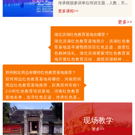
传承根据参训单位培训主题，人数，天
数，预算等量身定制的，培训课程方案分
更多课程>>
为一天，两天到五天不等，具体按参训单
更多>>
位需求调整。详情咨询师老师
13303715399.
湖北洪湖红色教育基地在哪里？
湖北洪湖红色教育基地简介，洪湖红色教
育基地追寻湘鄂西苏区红色足迹，接受红
色精神洗礼。湖北洪湖瞿家湾红色教育基
地开展红色教育活动，感悟洪湖精神，传
承红色基因，凝聚奋进力量。
郑州附近周边有哪些红色教育基地推荐？
郑州周边红色教育基地有哪些，河南郑州
周边红色教育基地推荐，距离郑州车程1-
2小时红色教育培训基地，河南红色教育
基地名单，追寻红色足迹，传承红色基
因，弘扬红色精神。
现场教学
更多>>