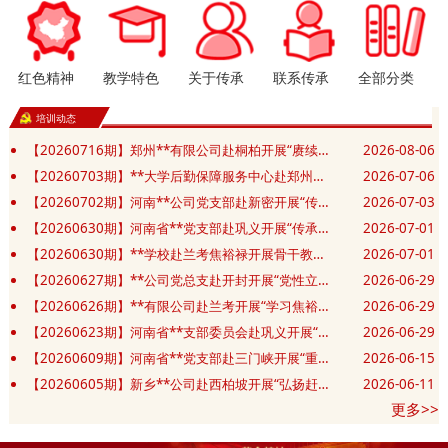
红色精神
教学特色
关于传承
联系传承
全部分类
培训动态
【20260716期】郑州**有限公司赴桐柏开展“赓续红色血脉 汲取奋进力量”党性修养专题培训班
2026-08-06
【20260703期】**大学后勤保障服务中心赴郑州开展“赓续精神践初心 实干笃行勇担当”主题党日活动
2026-07-06
【20260702期】河南**公司党支部赴新密开展“传承豫西抗战精神 筑牢党建应急先锋”主题党日活动
2026-07-03
【20260630期】河南省**党支部赴巩义开展“传承抗战精神 砥砺奋进新征程”庆七一主题党日活动
2026-07-01
【20260630期】**学校赴兰考焦裕禄开展骨干教师和班主任业务能力提升培训班
2026-07-01
【20260627期】**公司党总支赴开封开展“党性立身践政绩 清正廉洁葆底色”主题党日活动
2026-06-29
【20260626期】**有限公司赴兰考开展“学习焦裕禄精神 锤炼坚强党性”主题教育活动
2026-06-29
【20260623期】河南省**支部委员会赴巩义开展“党建共建凝合力 清风廉洁筑防线”主题党日活动
2026-06-29
【20260609期】河南省**党支部赴三门峡开展“重走长征红色足迹 赓续初心薪火相传”主题党日活动
2026-06-15
【20260605期】新乡**公司赴西柏坡开展“弘扬赶考精神 砥砺实干作风”红色教育培训班
2026-06-11
更多>>