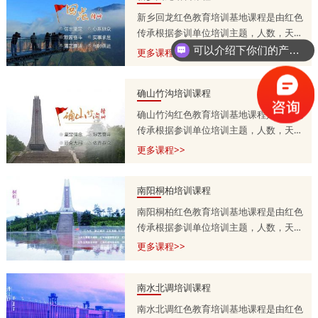
新乡回龙红色教育培训基地课程是由红色
传承根据参训单位培训主题，人数，天
数，预算等量身定制的，培训课程方案分
可以介绍下你们的产品么？
更多课程>>
为一天，两天到五天不等，具体按参训单
位需求调整。详情咨询师老师
确山竹沟培训课程
13303715399.
确山竹沟红色教育培训基地课程是由红色
传承根据参训单位培训主题，人数，天
数，预算等量身定制的，培训课程方案分
更多课程>>
为一天，两天到五天不等，具体按参训单
位需求调整。详情咨询师老师
南阳桐柏培训课程
13303715399.
南阳桐柏红色教育培训基地课程是由红色
传承根据参训单位培训主题，人数，天
数，预算等量身定制的，培训课程方案分
更多课程>>
为一天，两天到五天不等，具体按参训单
位需求调整。详情咨询师老师
南水北调培训课程
13303715399.
南水北调红色教育培训基地课程是由红色