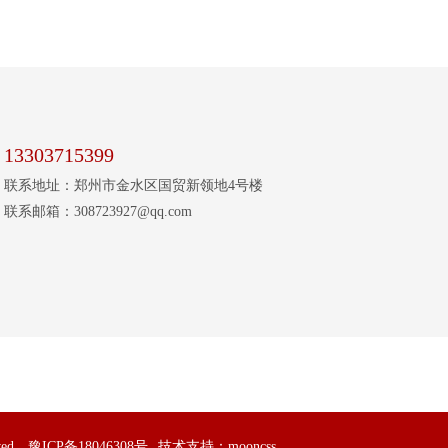
13303715399
联系地址：郑州市金水区国贸新领地4号楼
联系邮箱：308723927@qq.com
ved
豫ICP备18046308号
技术支持：mooncss