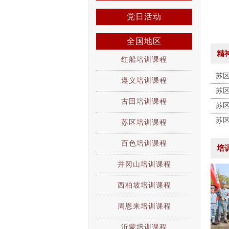
党日活动
全国地区
精
红船培训课程
苏
遵义培训课程
苏
古田培训课程
苏
苏
苏区培训课程
百色培训课程
培
井冈山培训课程
西柏坡培训课程
周恩来培训课程
沂蒙培训课程