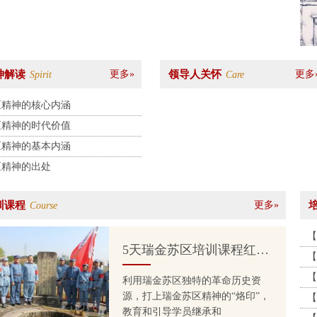
神解读
更多»
领导人关怀
更多
Spirit
Care
区精神的核心内涵
区精神的时代价值
区精神的基本内涵
区精神的出处
训课程
更多»
Course
【
5天瑞金苏区培训课程红色教育基地培训方案（双卧）
续
【
班
州
【
利用瑞金苏区独特的革命历史资
源，打上瑞金苏区精神的“烙印”，
党
展“
【
教育和引导学员继承和
党