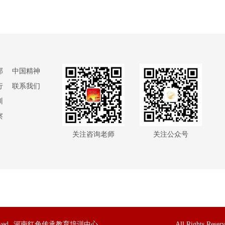
部
中国精神
行
联系我们
训
察
关注咨询老师
关注公众号
ved
河南红色传承教育培训中心
All Rights Reser