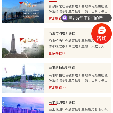
新乡回龙红色教育培训基地课程是由红色
传承根据参训单位培训主题，人数，天
数，预算等量身定制的，培训课程方案分
可以介绍下你们的产品么？
更多课程>>
为一天，两天到五天不等，具体按参训单
位需求调整。详情咨询师老师
确山竹沟培训课程
13303715399.
确山竹沟红色教育培训基地课程是由红色
传承根据参训单位培训主题，人数，天
数，预算等量身定制的，培训课程方案分
更多课程>>
为一天，两天到五天不等，具体按参训单
位需求调整。详情咨询师老师
南阳桐柏培训课程
13303715399.
南阳桐柏红色教育培训基地课程是由红色
传承根据参训单位培训主题，人数，天
数，预算等量身定制的，培训课程方案分
更多课程>>
为一天，两天到五天不等，具体按参训单
位需求调整。详情咨询师老师
南水北调培训课程
13303715399.
南水北调红色教育培训基地课程是由红色