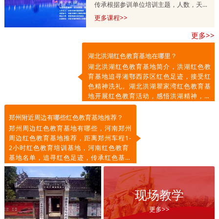
传承根据参训单位培训主题，人数，天
数，预算等量身定制的，培训课程方案分
更多课程>>
为一天，两天到五天不等，具体按参训单
更多>>
位需求调整。详情咨询师老师
13303715399.
湖北洪湖红色教育基地在哪里？
湖北洪湖红色教育基地简介，洪湖红色教
育基地追寻湘鄂西苏区红色足迹，接受红
色精神洗礼。湖北洪湖瞿家湾红色教育基
地开展红色教育活动，感悟洪湖精神，传
承红色基因，凝聚奋进力量。
郑州附近周边有哪些红色教育基地推荐？
郑州周边红色教育基地有哪些，河南郑州
周边红色教育基地推荐，距离郑州车程1-
2小时红色教育培训基地，河南红色教育
基地名单，追寻红色足迹，传承红色基
因，弘扬红色精神。
现场教学
更多>>