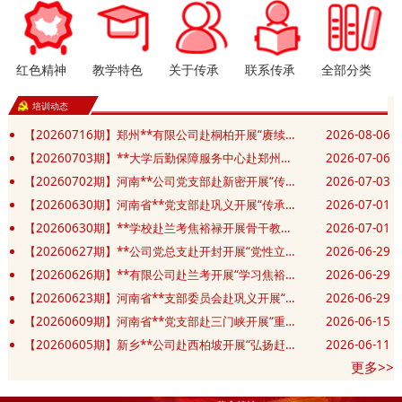
红色精神
教学特色
关于传承
联系传承
全部分类
培训动态
【20260716期】郑州**有限公司赴桐柏开展“赓续红色血脉 汲取奋进力量”党性修养专题培训班
2026-08-06
【20260703期】**大学后勤保障服务中心赴郑州开展“赓续精神践初心 实干笃行勇担当”主题党日活动
2026-07-06
【20260702期】河南**公司党支部赴新密开展“传承豫西抗战精神 筑牢党建应急先锋”主题党日活动
2026-07-03
【20260630期】河南省**党支部赴巩义开展“传承抗战精神 砥砺奋进新征程”庆七一主题党日活动
2026-07-01
【20260630期】**学校赴兰考焦裕禄开展骨干教师和班主任业务能力提升培训班
2026-07-01
【20260627期】**公司党总支赴开封开展“党性立身践政绩 清正廉洁葆底色”主题党日活动
2026-06-29
【20260626期】**有限公司赴兰考开展“学习焦裕禄精神 锤炼坚强党性”主题教育活动
2026-06-29
【20260623期】河南省**支部委员会赴巩义开展“党建共建凝合力 清风廉洁筑防线”主题党日活动
2026-06-29
【20260609期】河南省**党支部赴三门峡开展“重走长征红色足迹 赓续初心薪火相传”主题党日活动
2026-06-15
【20260605期】新乡**公司赴西柏坡开展“弘扬赶考精神 砥砺实干作风”红色教育培训班
2026-06-11
更多>>