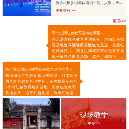
传承根据参训单位培训主题，人数，天
数，预算等量身定制的，培训课程方案分
更多课程>>
为一天，两天到五天不等，具体按参训单
更多>>
位需求调整。详情咨询师老师
13303715399.
湖北洪湖红色教育基地在哪里？
湖北洪湖红色教育基地简介，洪湖红色教
育基地追寻湘鄂西苏区红色足迹，接受红
色精神洗礼。湖北洪湖瞿家湾红色教育基
地开展红色教育活动，感悟洪湖精神，传
承红色基因，凝聚奋进力量。
郑州附近周边有哪些红色教育基地推荐？
郑州周边红色教育基地有哪些，河南郑州
周边红色教育基地推荐，距离郑州车程1-
2小时红色教育培训基地，河南红色教育
基地名单，追寻红色足迹，传承红色基
因，弘扬红色精神。
现场教学
更多>>