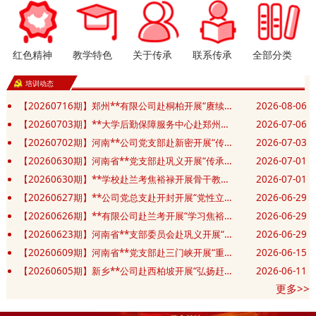
红色精神
教学特色
关于传承
联系传承
全部分类
培训动态
【20260716期】郑州**有限公司赴桐柏开展“赓续红色血脉 汲取奋进力量”党性修养专题培训班
2026-08-06
【20260703期】**大学后勤保障服务中心赴郑州开展“赓续精神践初心 实干笃行勇担当”主题党日活动
2026-07-06
【20260702期】河南**公司党支部赴新密开展“传承豫西抗战精神 筑牢党建应急先锋”主题党日活动
2026-07-03
【20260630期】河南省**党支部赴巩义开展“传承抗战精神 砥砺奋进新征程”庆七一主题党日活动
2026-07-01
【20260630期】**学校赴兰考焦裕禄开展骨干教师和班主任业务能力提升培训班
2026-07-01
【20260627期】**公司党总支赴开封开展“党性立身践政绩 清正廉洁葆底色”主题党日活动
2026-06-29
【20260626期】**有限公司赴兰考开展“学习焦裕禄精神 锤炼坚强党性”主题教育活动
2026-06-29
【20260623期】河南省**支部委员会赴巩义开展“党建共建凝合力 清风廉洁筑防线”主题党日活动
2026-06-29
【20260609期】河南省**党支部赴三门峡开展“重走长征红色足迹 赓续初心薪火相传”主题党日活动
2026-06-15
【20260605期】新乡**公司赴西柏坡开展“弘扬赶考精神 砥砺实干作风”红色教育培训班
2026-06-11
更多>>