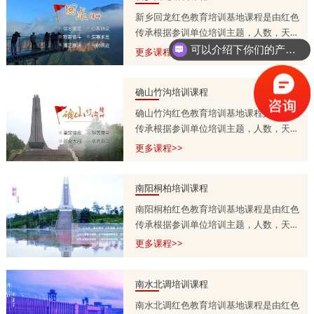
新乡回龙红色教育培训基地课程是由红色
传承根据参训单位培训主题，人数，天
数，预算等量身定制的，培训课程方案分
可以介绍下你们的产品么？
更多课程>>
为一天，两天到五天不等，具体按参训单
位需求调整。详情咨询师老师
确山竹沟培训课程
13303715399.
确山竹沟红色教育培训基地课程是由红色
传承根据参训单位培训主题，人数，天
数，预算等量身定制的，培训课程方案分
更多课程>>
为一天，两天到五天不等，具体按参训单
位需求调整。详情咨询师老师
南阳桐柏培训课程
13303715399.
南阳桐柏红色教育培训基地课程是由红色
传承根据参训单位培训主题，人数，天
数，预算等量身定制的，培训课程方案分
更多课程>>
为一天，两天到五天不等，具体按参训单
位需求调整。详情咨询师老师
南水北调培训课程
13303715399.
南水北调红色教育培训基地课程是由红色