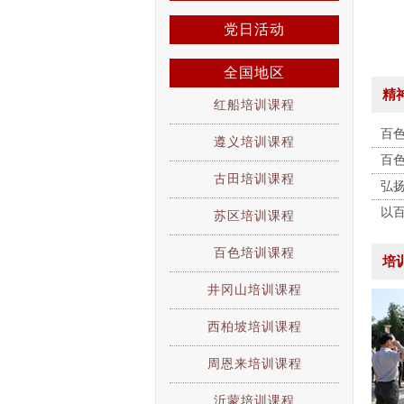
党日活动
全国地区
精
红船培训课程
百
遵义培训课程
百
古田培训课程
弘
坚
以
苏区培训课程
百色培训课程
培
井冈山培训课程
西柏坡培训课程
周恩来培训课程
沂蒙培训课程