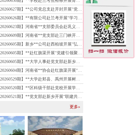
抗战精神 砥砺奋进新征程”庆七一主题党日
20260630期】**学校赴兰考焦裕禄开展骨干
动
师和班主任业务能力提升培训班
20260627期】**公司党总支赴开封开展“党性
身践政绩 清正廉洁葆底色”主题党日活动
20260626期】**有限公司赴兰考开展“学习焦
禄精神 锤炼坚强党性”主题教育活动
20260623期】河南省**支部委员会赴巩义开
“党建共建凝合力 清风廉洁筑防线”主题党日
20260609期】河南省**党支部赴三门峡开
动
“重走长征红色足迹 赓续初心薪火相传”主题
20260605期】新乡**公司赴西柏坡开展“弘扬
日活动
考精神 砥砺实干作风”红色教育培训班
20260605期】**赴红旗渠开展“党建引领聚合
力 共促发展暖民生 ”主题党日活动
20260605期】**大学人事处党支部赴新乡红
教育培训基地开展主题党日活动
20260604期】河南省**协会赴红旗渠开展“传
红旗渠精神 学史明纪守初心”专题培训班
20260529期】**大学赴郏县、禹州开展树立
践行正确政绩观主题党日活动
20260520期】**区科级干部赴党校开展学习
彻党的二十届四中全会精神研讨班（第三
20260521期】**党支部赴新乡开展“联建共建
）
合力 银企合作促发展”主题党日活动
更多»