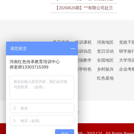
动
能力提升培训班
开封开展“党性立身践政绩 清正
【20260626期】**有限公司赴兰
廉洁葆底色”主题党日活动
考开展“学习焦裕禄精神 锤炼坚
强党性”主题教育活动
关于传承
培训课程
河南地区
党政干
请您留言
时政新闻
培训动态
党日活动
研学旅
现场教学
全国地区
大学培
河南红色传承教育培训中心
师老师13303715399
教学特色
乡村振兴
企业考
红色基地
友情链接：
Copyright © 2009 - 2019 Cld , All Rights Reser