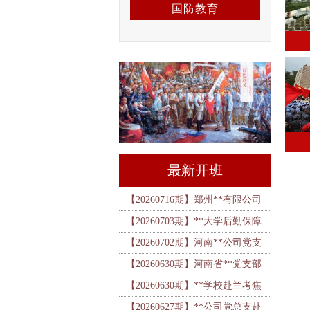
国防教育
最新开班
【20260716期】郑州**有限公司
赴桐柏开展“赓续红色血脉 汲取
【20260703期】**大学后勤保障
奋进力量”党性修养专题培训班
服务中心赴郑州开展“赓续精神
【20260702期】河南**公司党支
践初心 实干笃行勇担当”主题党
部赴新密开展“传承豫西抗战精
【20260630期】河南省**党支部
日活动
神   筑牢党建应急先锋”主题党日
赴巩义开展“传承抗战精神 砥砺
【20260630期】**学校赴兰考焦
活动
奋进新征程”庆七一主题党日活
裕禄开展骨干教师和班主任业务
【20260627期】**公司党总支赴