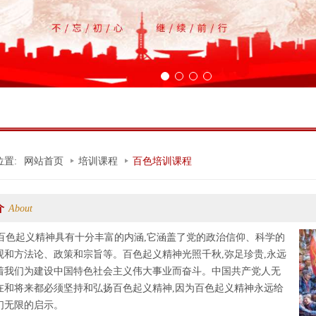
置:
网站首页
培训课程
百色培训课程
介
About
百色起义精神具有十分丰富的内涵,它涵盖了党的政治信仰、科学的
观和方法论、政策和宗旨等。百色起义精神光照千秋,弥足珍贵,永远
着我们为建设中国特色社会主义伟大事业而奋斗。中国共产党人无
在和将来都必须坚持和弘扬百色起义精神,因为百色起义精神永远给
们无限的启示。