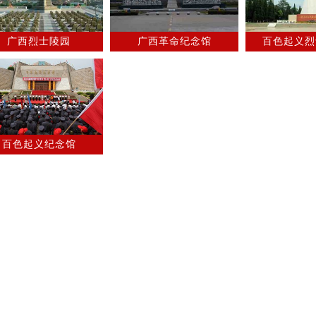
广西烈士陵园
广西革命纪念馆
百色起义烈
百色起义纪念馆