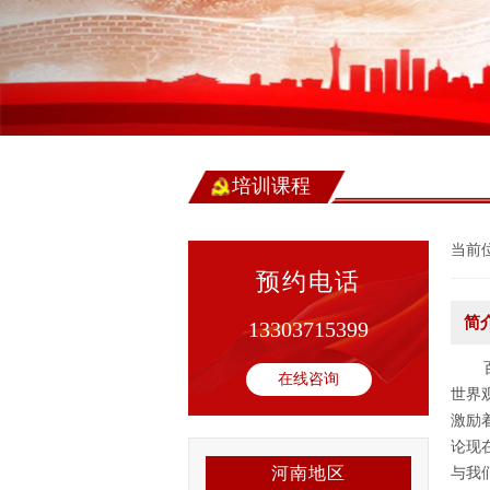
培训课程
当前位
预约电话
简
13303715399
在线咨询
世界
激励
论现
河南地区
与我