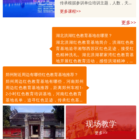
传承根据参训单位培训主题，人数，天
数，预算等量身定制的，培训课程方案分
更多课程>>
为一天，两天到五天不等，具体按参训单
更多>>
位需求调整。详情咨询师老师
13303715399.
湖北洪湖红色教育基地在哪里？
湖北洪湖红色教育基地简介，洪湖红色教
育基地追寻湘鄂西苏区红色足迹，接受红
色精神洗礼。湖北洪湖瞿家湾红色教育基
地开展红色教育活动，感悟洪湖精神，传
承红色基因，凝聚奋进力量。
郑州附近周边有哪些红色教育基地推荐？
郑州周边红色教育基地有哪些，河南郑州
周边红色教育基地推荐，距离郑州车程1-
2小时红色教育培训基地，河南红色教育
基地名单，追寻红色足迹，传承红色基
因，弘扬红色精神。
现场教学
更多>>