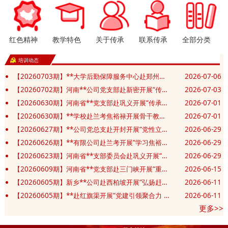
红色精神
教学特色
关于传承
联系传承
全部分类
培训动态
【20260703期】**大学后勤保障服务中心赴郑州开展“赓续精神践初心 实干笃行勇担当”主题党日活动
2026-07-06
【20260702期】河南**公司党支部赴新密开展“传承豫西抗战精神 筑牢党建应急先锋”主题党日活动
2026-07-03
【20260630期】河南省**党支部赴巩义开展“传承抗战精神 砥砺奋进新征程”庆七一主题党日活动
2026-07-01
【20260630期】**学校赴兰考焦裕禄开展骨干教师和班主任业务能力提升培训班
2026-07-01
【20260627期】**公司党总支赴开封开展“党性立身践政绩 清正廉洁葆底色”主题党日活动
2026-06-29
【20260626期】**有限公司赴兰考开展“学习焦裕禄精神 锤炼坚强党性”主题教育活动
2026-06-29
【20260623期】河南省**支部委员会赴巩义开展“党建共建凝合力 清风廉洁筑防线”主题党日活动
2026-06-29
【20260609期】河南省**党支部赴三门峡开展“重走长征红色足迹 赓续初心薪火相传”主题党日活动
2026-06-15
【20260605期】新乡**公司赴西柏坡开展“弘扬赶考精神 砥砺实干作风”红色教育培训班
2026-06-11
【20260605期】**赴红旗渠开展“党建引领聚合力 共促发展暖民生 ”主题党日活动
2026-06-11
更多>>