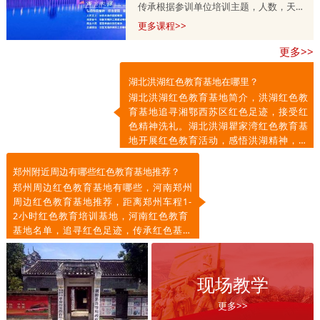
传承根据参训单位培训主题，人数，天
数，预算等量身定制的，培训课程方案分
更多课程>>
为一天，两天到五天不等，具体按参训单
更多>>
位需求调整。详情咨询师老师
13303715399.
湖北洪湖红色教育基地在哪里？
湖北洪湖红色教育基地简介，洪湖红色教
育基地追寻湘鄂西苏区红色足迹，接受红
色精神洗礼。湖北洪湖瞿家湾红色教育基
地开展红色教育活动，感悟洪湖精神，传
承红色基因，凝聚奋进力量。
郑州附近周边有哪些红色教育基地推荐？
郑州周边红色教育基地有哪些，河南郑州
周边红色教育基地推荐，距离郑州车程1-
2小时红色教育培训基地，河南红色教育
基地名单，追寻红色足迹，传承红色基
因，弘扬红色精神。
现场教学
更多>>