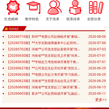
红色精神
教学特色
关于传承
联系传承
全部分类
培训动态
【20260716期】郑州**有限公司赴桐柏开展“赓续红色血脉 汲取奋进力量”党性修养专题培训班
2026-08-06
【20260703期】**大学后勤保障服务中心赴郑州开展“赓续精神践初心 实干笃行勇担当”主题党日活动
2026-07-06
【20260702期】河南**公司党支部赴新密开展“传承豫西抗战精神 筑牢党建应急先锋”主题党日活动
2026-07-03
【20260630期】河南省**党支部赴巩义开展“传承抗战精神 砥砺奋进新征程”庆七一主题党日活动
2026-07-01
【20260630期】**学校赴兰考焦裕禄开展骨干教师和班主任业务能力提升培训班
2026-07-01
【20260627期】**公司党总支赴开封开展“党性立身践政绩 清正廉洁葆底色”主题党日活动
2026-06-29
【20260626期】**有限公司赴兰考开展“学习焦裕禄精神 锤炼坚强党性”主题教育活动
2026-06-29
【20260623期】河南省**支部委员会赴巩义开展“党建共建凝合力 清风廉洁筑防线”主题党日活动
2026-06-29
【20260609期】河南省**党支部赴三门峡开展“重走长征红色足迹 赓续初心薪火相传”主题党日活动
2026-06-15
【20260605期】新乡**公司赴西柏坡开展“弘扬赶考精神 砥砺实干作风”红色教育培训班
2026-06-11
更多>>