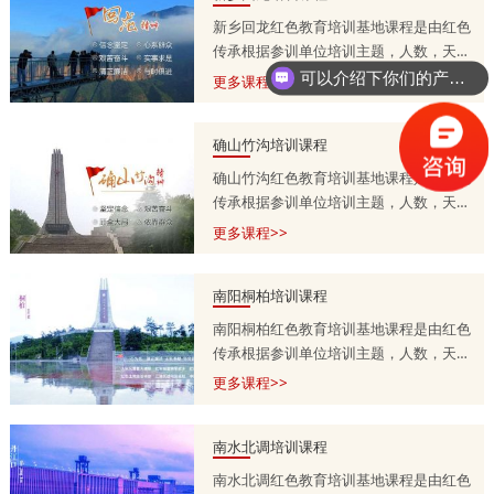
新乡回龙红色教育培训基地课程是由红色
传承根据参训单位培训主题，人数，天
数，预算等量身定制的，培训课程方案分
可以介绍下你们的产品么？
更多课程>>
为一天，两天到五天不等，具体按参训单
位需求调整。详情咨询师老师
确山竹沟培训课程
13303715399.
确山竹沟红色教育培训基地课程是由红色
传承根据参训单位培训主题，人数，天
数，预算等量身定制的，培训课程方案分
更多课程>>
为一天，两天到五天不等，具体按参训单
位需求调整。详情咨询师老师
南阳桐柏培训课程
13303715399.
南阳桐柏红色教育培训基地课程是由红色
传承根据参训单位培训主题，人数，天
数，预算等量身定制的，培训课程方案分
更多课程>>
为一天，两天到五天不等，具体按参训单
位需求调整。详情咨询师老师
南水北调培训课程
13303715399.
南水北调红色教育培训基地课程是由红色