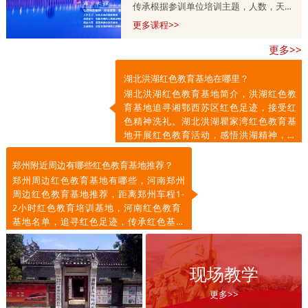
传承根据参训单位培训主题，人数，天
数，预算等量身定制的，培训课程方案分
更多课程>>
为一天，两天到五天不等，具体按参训单
更多>>
位需求调整。详情咨询师老师
13303715399.
湖北洪湖红色教育基地在哪里？
湖北洪湖红色教育基地简介，洪湖红色教
育基地追寻湘鄂西苏区红色足迹，接受红
色精神洗礼。湖北洪湖瞿家湾红色教育基
地开展红色教育活动，感悟洪湖精神，传
承红色基因，凝聚奋进力量。
郑州附近周边有哪些红色教育基地推荐？
郑州周边红色教育基地有哪些，河南郑州
周边红色教育基地推荐，距离郑州车程1-
2小时红色教育培训基地，河南红色教育
基地名单，追寻红色足迹，传承红色基
因，弘扬红色精神。
现场教学
更多>>