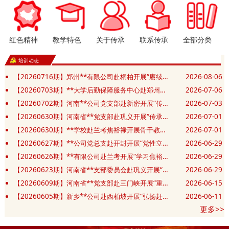
红色精神
教学特色
关于传承
联系传承
全部分类
培训动态
【20260716期】郑州**有限公司赴桐柏开展“赓续红色血脉 汲取奋进力量”党性修养专题培训班
2026-08-06
【20260703期】**大学后勤保障服务中心赴郑州开展“赓续精神践初心 实干笃行勇担当”主题党日活动
2026-07-06
【20260702期】河南**公司党支部赴新密开展“传承豫西抗战精神 筑牢党建应急先锋”主题党日活动
2026-07-03
【20260630期】河南省**党支部赴巩义开展“传承抗战精神 砥砺奋进新征程”庆七一主题党日活动
2026-07-01
【20260630期】**学校赴兰考焦裕禄开展骨干教师和班主任业务能力提升培训班
2026-07-01
【20260627期】**公司党总支赴开封开展“党性立身践政绩 清正廉洁葆底色”主题党日活动
2026-06-29
【20260626期】**有限公司赴兰考开展“学习焦裕禄精神 锤炼坚强党性”主题教育活动
2026-06-29
【20260623期】河南省**支部委员会赴巩义开展“党建共建凝合力 清风廉洁筑防线”主题党日活动
2026-06-29
【20260609期】河南省**党支部赴三门峡开展“重走长征红色足迹 赓续初心薪火相传”主题党日活动
2026-06-15
【20260605期】新乡**公司赴西柏坡开展“弘扬赶考精神 砥砺实干作风”红色教育培训班
2026-06-11
更多>>