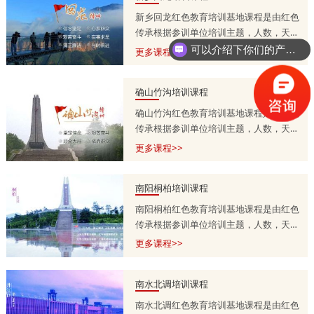
新乡回龙红色教育培训基地课程是由红色
传承根据参训单位培训主题，人数，天
数，预算等量身定制的，培训课程方案分
可以介绍下你们的产品么？
更多课程>>
为一天，两天到五天不等，具体按参训单
位需求调整。详情咨询师老师
确山竹沟培训课程
13303715399.
确山竹沟红色教育培训基地课程是由红色
传承根据参训单位培训主题，人数，天
数，预算等量身定制的，培训课程方案分
更多课程>>
为一天，两天到五天不等，具体按参训单
位需求调整。详情咨询师老师
南阳桐柏培训课程
13303715399.
南阳桐柏红色教育培训基地课程是由红色
传承根据参训单位培训主题，人数，天
数，预算等量身定制的，培训课程方案分
更多课程>>
为一天，两天到五天不等，具体按参训单
位需求调整。详情咨询师老师
南水北调培训课程
13303715399.
南水北调红色教育培训基地课程是由红色