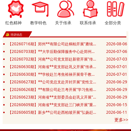
红色精神
教学特色
关于传承
联系传承
全部分类
培训动态
【20260716期】郑州**有限公司赴桐柏开展“赓续红色血脉 汲取奋进力量”党性修养专题培训班
2026-08-06
【20260703期】**大学后勤保障服务中心赴郑州开展“赓续精神践初心 实干笃行勇担当”主题党日活动
2026-07-06
【20260702期】河南**公司党支部赴新密开展“传承豫西抗战精神 筑牢党建应急先锋”主题党日活动
2026-07-03
【20260630期】河南省**党支部赴巩义开展“传承抗战精神 砥砺奋进新征程”庆七一主题党日活动
2026-07-01
【20260630期】**学校赴兰考焦裕禄开展骨干教师和班主任业务能力提升培训班
2026-07-01
【20260627期】**公司党总支赴开封开展“党性立身践政绩 清正廉洁葆底色”主题党日活动
2026-06-29
【20260626期】**有限公司赴兰考开展“学习焦裕禄精神 锤炼坚强党性”主题教育活动
2026-06-29
【20260623期】河南省**支部委员会赴巩义开展“党建共建凝合力 清风廉洁筑防线”主题党日活动
2026-06-29
【20260609期】河南省**党支部赴三门峡开展“重走长征红色足迹 赓续初心薪火相传”主题党日活动
2026-06-15
【20260605期】新乡**公司赴西柏坡开展“弘扬赶考精神 砥砺实干作风”红色教育培训班
2026-06-11
更多>>