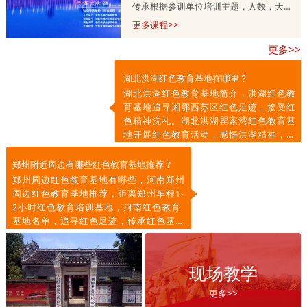
传承根据参训单位培训主题，人数，天
数，预算等量身定制的，培训课程方案分
更多课程>>
为一天，两天到五天不等，具体按参训单
更多>>
位需求调整。详情咨询师老师
13303715399.
湖北洪湖红色教育基地在哪里？
湖北洪湖红色教育基地简介，洪湖红色教
育基地追寻湘鄂西苏区红色足迹，接受红
色精神洗礼。湖北洪湖瞿家湾红色教育基
地开展红色教育活动，感悟洪湖精神，传
承红色基因，凝聚奋进力量。
郑州附近周边有哪些红色教育基地推荐？
郑州周边红色教育基地有哪些，河南郑州
周边红色教育基地推荐，距离郑州车程1-
2小时红色教育培训基地，河南红色教育
基地名单，追寻红色足迹，传承红色基
因，弘扬红色精神。
现场教学
更多>>